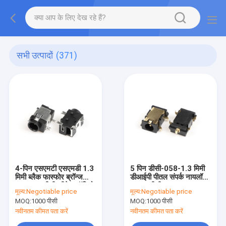
सभी उत्पादों
(371)
4-पिन एसएमटी एसएमडी 1.3
5 पिन डीसी-058-1.3 मिमी
मिमी ब्लैक फास्फोर ब्रॉन्ज
डीआईपी पीतल संपर्क नायलॉन
12V 1A डीसी फीमेल ऑडियो
आवास डीसी पावर एडाप्टर प्लग
मूल्य:
Negotiable price
मूल्य:
Negotiable price
वीडियो जैक सॉकेट नायलॉन
महिला जैक
MOQ:
1000 पीसी
MOQ:
1000 पीसी
हाउसिंग राइट एंगल कनेक्टर्स
नवीनतम कीमत पता करें
नवीनतम कीमत पता करें