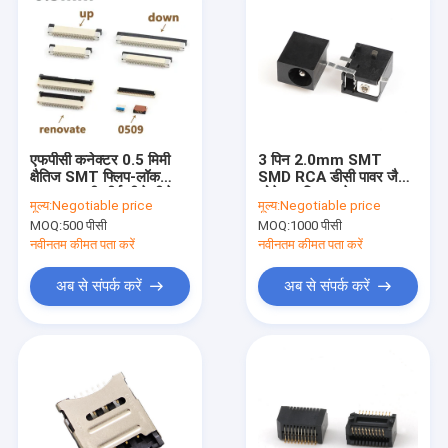
एफपीसी कनेक्टर 0.5 मिमी
3 पिन 2.0mm SMT
क्षैतिज SMT फ्लिप-लॉक
SMD RCA डीसी पावर जैक
प्रकार ऊपरी शीर्ष नीचे नीचे
सोकेट महिला कनेक्टर
मूल्य:
Negotiable price
मूल्य:
Negotiable price
संपर्क 4-60 पिन
MOQ:
500 पीसी
MOQ:
1000 पीसी
नवीनतम कीमत पता करें
नवीनतम कीमत पता करें
अब से संपर्क करें
अब से संपर्क करें
घर
उत्पाद
वीडियो