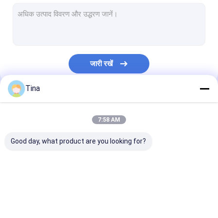
वेफर बॉक्स कनेक्टर
पिन हैडर कनेक्टर्स
महिला हैडर कनेक्टर
जारी रखें
इनपुट/आउटपुट कनेक्टर
Tina
बीटीबी कनेक्टर
हमारी श्रेणियाँ
डीसी पावर जैक
7:58 AM
इलेक्ट्रॉनिक वायर हार्नेस
Good day, what product are you looking for?
कस्टम केबल असेंबली
एफएफसी एफपीसी कनेक्टर
कार्ड कनेक्टर्स
प्रकार C महिला कने