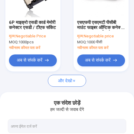
हमारे बारे में
कारखाने का दौरा
6P माइक्रो एसडी कार्ड मेमोरी
एसएफपी एसएमटी पीसीबी
कनेक्टर एसडी / टीएफ सॉकेट
माउंट फाइबर ऑप्टिक कनेक्टर
गुणवत्ता नियंत्रण
20Pin एसएफपी+ केज
मूल्य:
Negotiable Price
मूल्य:
Negotiable price
इन्सुलेटर मॉड्यूल कनेक्टर
MOQ:
1000pcs
MOQ:
1000 पीसी
हमसे संपर्क करें
नवीनतम कीमत पता करें
नवीनतम कीमत पता करें
समाचार
अब से संपर्क करें
अब से संपर्क करें
मामले
और देखो
एफएफसी एफपीसी कनेक्टर
एक संदेश छोड़ें
हम जल्दी से जवाब देंगे
कार्ड कनेक्टर्स
प्रकार C महिला कनेक्टर