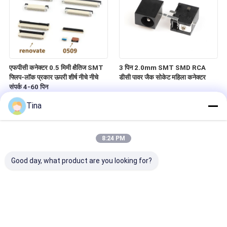
एफपीसी कनेक्टर 0.5 मिमी क्षैतिज SMT
3 पिन 2.0mm SMT SMD RCA
फ्लिप-लॉक प्रकार ऊपरी शीर्ष नीचे नीचे
डीसी पावर जैक सोकेट महिला कनेक्टर
संपर्क 4-60 पिन
Tina
8:24 PM
Good day, what product are you looking for?
6P माइक्रो एसडी कार्ड मेमोरी कनेक्टर
एसएफपी एसएमटी पीसीबी माउंट फाइबर
एसडी / टीएफ सॉकेट
ऑप्टिक कनेक्टर 20Pin एसएफपी+ केज
इन्सुलेटर मॉड्यूल कनेक्टर