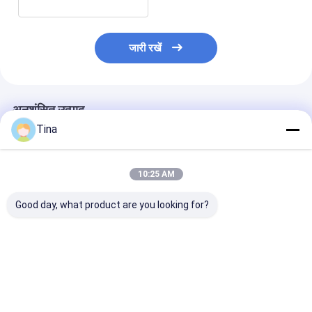
जारी रखें
अनुशंसित उत्पाद
Tina
10:25 AM
Good day, what product are you looking for?
5 पिन फोन जैक IP67
OEM / ODM 40Mm
16mm B500k रोट
हेडफोन सॉकेट महिला कनेक्टर
इलेक्ट्रिक गिटार चयनकर्ता
पोटेंशियोमीटर 2
अनुकूलन योग्य
स्विच म्यूजिकल डिवाइस
Actuator लंबाई क
पोटेंशियोमीटर
सबसे अच्छी कीमत
सबसे अच्छी कीमत
सबसे अच्छी 