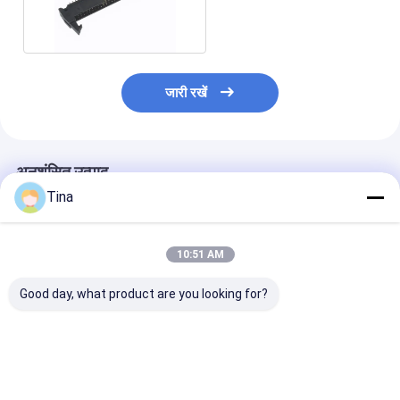
प्रकार कुंडी के साथ
जारी रखें
अनुशंसित उत्पाद
Tina
10:51 AM
Good day, what product are you looking for?
पीसीबी बोर्ड के लिए सी टाइप
2.0 मिमी पिच एक्जेक्टर कटा
कटा हुआ बेदखलदार 
वर्टिकल फीमेल स्ट्रेट टर्मिनल
हुआ हैडर कनेक्टर डीआईपी
पंक्ति पिन हैडर दायां
कफन हैडर कनेक्टर 42 पिन
प्रकार 2x8 पिन 16p
कनेक्टर 2.0 मिमी 