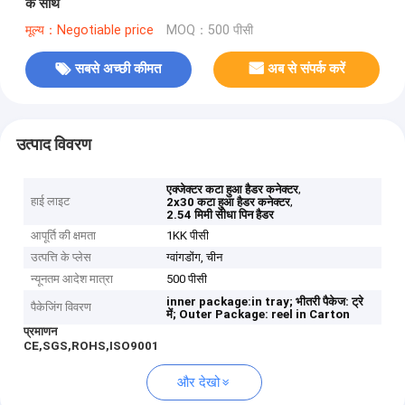
के साथ
मूल्य：Negotiable price
MOQ：500 पीसी
सबसे अच्छी कीमत
अब से संपर्क करें
उत्पाद विवरण
,
एक्जेक्टर कटा हुआ हैडर कनेक्टर
हाई लाइट
,
2x30 कटा हुआ हैडर कनेक्टर
2.54 मिमी सीधा पिन हैडर
आपूर्ति की क्षमता
1KK पीसी
उत्पत्ति के प्लेस
ग्वांगडोंग, चीन
न्यूनतम आदेश मात्रा
500 पीसी
inner package:in tray;
भीतरी पैकेज: ट्रे
पैकेजिंग विवरण
में;
Outer Package: reel in Carton
प्रमाणन
CE,SGS,ROHS,ISO9001
और देखो