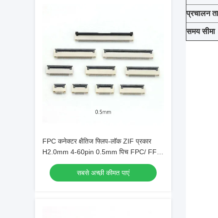
प्रचालन त
समय सीमा
FPC कनेक्टर क्षैतिज फ्लिप-लॉक ZIF प्रकार
H2.0mm 4-60pin 0.5mm पिच FPC/ FFC
कनेक्टर
सबसे अच्छी कीमत पाएं