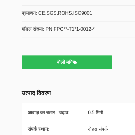
प्रमाणन:
CE,SGS,ROHS,ISO9001
मॉडल संख्या:
PN:FPC**-T1*1-0012-*
बोली मांगें
उत्पाद विवरण
आवाज़ का उतार - चढ़ाव:
0.5 मिमी
संपर्क स्थान:
दोहरा संपर्क