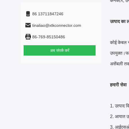
कनेक्टर, उ
86 13711847246
उत्पाद का 
tinaliao@xtkconnector.com
86-769-85150486
कोई केबल नह
अब संपर्क करें
उपयुक्त।फ
असेंबली त
हमारी सेवा
1. उत्पाद वि
2. आयात उ
3. आईएसओ 9