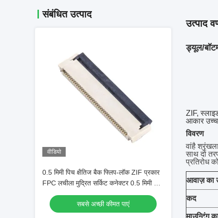
संबंधित उत्पाद
उत्पाद वर
ड्यूल/बॉ
ZIF, स्लाइ
आकार उच्च 
विवरण
वां
है
श्रृंख
वीडियो
साथ दो तरफ
प्रतिरोध क
0.5 मिमी पिच क्षैतिज बैक फ्लिप-लॉक ZIF प्रकार
आवाज़ का उ
FPC लचीला मुद्रित सर्किट कनेक्टर 0.5 मिमी 4-
60 पिन
कद
सबसे अच्छी कीमत पाएं
माउन्टिंग क