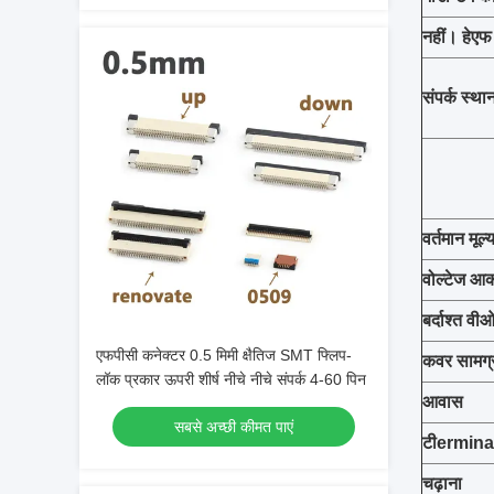
नहीं।
हे
ए
संपर्क स्था
वर्तमान मूल्
वोल्टेज आक
बर्दाश्त
वी
ओ
एफपीसी कनेक्टर 0.5 मिमी क्षैतिज SMT फ्लिप-
कवर सामग्
लॉक प्रकार ऊपरी शीर्ष नीचे नीचे संपर्क 4-60 पिन
आवास
सबसे अच्छी कीमत पाएं
टी
erminal/
चढ़ाना