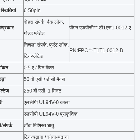
फ
स्थितियां
6-50pin
दोहरा संपर्क, बैक लॉक,
न/प्रकार
पीएन:एफपीसी**-टी1एस1-0012-ए
गोल्ड प्लेटेड
निचला संपर्क, फ्रंट लॉक,
PN:FPC**-T1T1-0012-B
टिन-प्लेटेड
यांकन
0.5 ए / पिन मैक्स
ड़ा
50 वी एसी / डीसी मैक्स
ल्टेज
250 वी एसी, 1 मिनट
री
एलसीपी UL94V-0 काला
एलसीपी UL94V-0 प्राकृतिक
संपर्क
ताँबा मिश्रित धातु
टिन-चढ़ाना / सोना-चढ़ाना