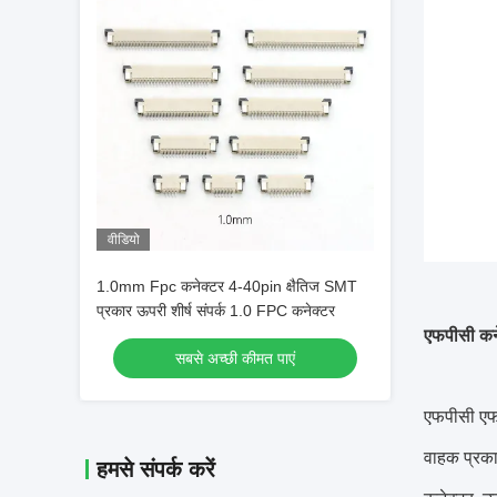
वीडियो
1.0mm Fpc कनेक्टर 4-40pin क्षैतिज SMT
प्रकार ऊपरी शीर्ष संपर्क 1.0 FPC कनेक्टर
एफपीसी कनेक
सबसे अच्छी कीमत पाएं
एफपीसी एफए
वाहक प्रका
हमसे संपर्क करें