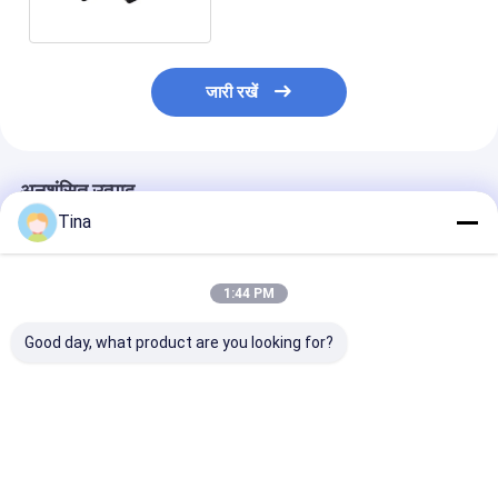
जारी रखें
अनुशंसित उत्पाद
Tina
1:44 PM
Good day, what product are you looking for?
0.5mm H2.55 HRS
0.5 मिमी पिच क्षैतिज बैक
एफपीसी कनेक्टर 0.
60V AC/DC औद्योगिक
फ्लिप-लॉक ZIF प्रकार
क्षैतिज SMT फ्लिप
FPC कनेक्टर
FPC लचीला मुद्रित सर्किट
प्रकार ऊपरी शीर्ष नीच
कनेक्टर 0.5 मिमी 4-60 पिन
संपर्क 4-60 पिन
सबसे अच्छी कीमत
सबसे अच्छी कीमत
सबसे अच्छी 