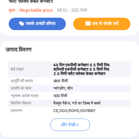
फ्लैट फ्लेक्स केबल कनेक्टर
मूल्य：Negotiable price
MOQ：500 पीसी
सबसे अच्छी कीमत
अब से संपर्क करें
उत्पाद विवरण
,
40 पिन एफपीसी कनेक्टर 0.5 मिमी पिच
हाई लाइट
,
श्रीमती एफपीसी कनेक्टर 0.5 मिमी पिच
2.0 मिमी फ्लैट फ्लेक्स केबल कनेक्टर
आपूर्ति की क्षमता
4KK पीसी
उत्पत्ति के प्लेस
ग्वांगडोंग, चीन
न्यूनतम आदेश मात्रा
500 पीसी
पैकेजिंग विवरण
वैक्यूम पैकेज, गत्ते का डिब्बा में बक्से
प्रमाणन
CE,SGS,ROHS,ISO9001
और देखो